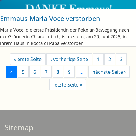
Emmaus Maria Voce verstorben
Maria Voce, die erste Präsidentin der Fokolar-Bewegung nach
der Gründerin Chiara Lubich, ist gestern, am 20. Juni 2025, in
ihrem Haus in Rocca di Papa verstorben.
Erste Seite
Vorherige Seite
« erste Seite
‹ vorherige Seite
1
2
3
Näch
4
5
6
7
8
9
…
nächste Seite ›
Letzte Seite
letzte Seite »
Sitemap