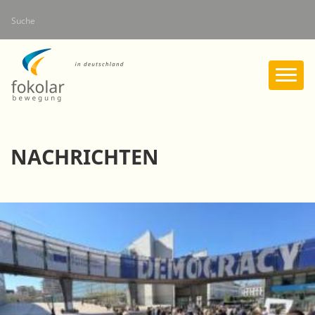
Direkt
Suche
zum
Inhalt
NACHRICHTEN
Seitennummerierung