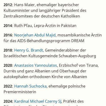
2012
: Hans Maier, ehemaliger bayerischer
Kultusminister und langjähriger Präsident des
Zentralkomitees der deutschen Katholiken
2014
: Ruth Pfau, Lepra-Ärztin in Pakistan
2016
:
Noorjehan Abdul Majid
, mosambikanische Ärztin
für das AIDS-Behandlungsprogramm DREAM
2018
:
Henry G. Brandt,
Gemeinderabbiner der
Israelitischen Kultusgemeinde Schwaben-Augsburg
2020
:
Anastasios Yannoulatos
, Erzbischof von Tirana,
Durrës und ganz Albanien und Oberhaupt der
autokephalen orthodoxen Kirche von Albanien
2022
:
Hannah Suchocka
, ehemalige polnische
Premierministerin
2024:
Kardinal
Michael Czerny SJ
, Präfekt des