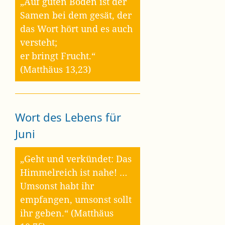
„Auf guten Boden ist der
Samen bei dem gesät, der
das Wort hört und es auch
versteht;
er bringt Frucht.“
(Matthäus 13,23)
Wort des Lebens für
Juni
„Geht und verkündet: Das
Himmelreich ist nahe! …
Umsonst habt ihr
empfangen, umsonst sollt
ihr geben.“ (Matthäus