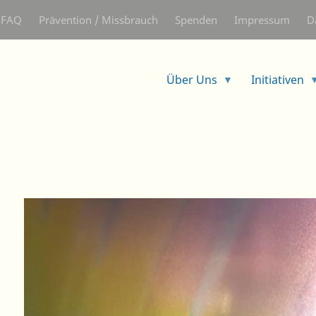
Direkt
FAQ
Prävention / Missbrauch
Spenden
Impressum
D
zum
Inhalt
Über Uns
Initiativen