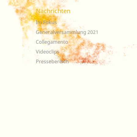
Nachrichten
Im Fokus
Generalversammlung 2021
Collegamento
Videoclips
Pressebereich