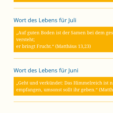
Wort des Lebens für Juli
„Auf guten Boden ist der Samen bei dem gesä
versteht;
er bringt Frucht.“ (Matthäus 13,23)
Wort des Lebens für Juni
„Geht und verkündet: Das Himmelreich ist n
empfangen, umsonst sollt ihr geben.“ (Matth