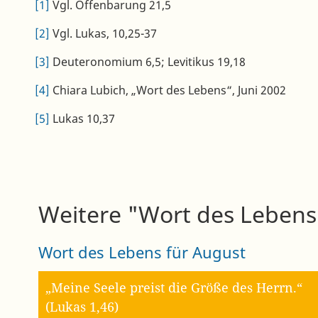
[1]
Vgl. Offenbarung 21,5
[2]
Vgl. Lukas, 10,25-37
[3]
Deuteronomium 6,5; Levitikus 19,18
[4]
Chiara Lubich, „Wort des Lebens“, Juni 2002
[5]
Lukas 10,37
Weitere "Wort des Lebens"
Wort des Lebens für August
„Meine Seele preist die Größe des Herrn.“
(Lukas 1,46)