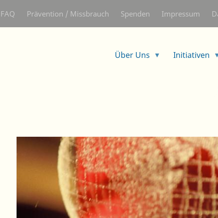
Direkt
FAQ
Prävention / Missbrauch
Spenden
Impressum
D
zum
Inhalt
Über Uns
Initiativen