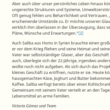
Aber auch über unser persönliches Leben hinaus kö
ungerechte Strukturen und Systeme, Umweltzerstöru
Oft genug fehlen uns Beharrlichkeit und Vertrauen. 
erscheinende Umstände zu. Er möchte unseren Glaub
wirklich ihm überlassen in der Überzeugung, dass sei
Pläne, Wünsche und Erwartungen.“
[2]
Auch Saliba aus Homs in Syrien brauchte einen große
er vor dem Krieg fliehen und seine Heimat und seine 
Vater war selbstständiger Glaser, aber das Geschäft 
auch, überlegte sich der 22-Jährige, irgendwo ander
wollte noch nicht aufgeben. Als sich durch das Proje
kleines Geschäft zu eröffnen, nutzte er sie. Heute
hausgemachten Käse, Joghurt und Butter bekommen,
Kaffee. Saliba verfügt bereits über einen Kühlschr
Gemeinsam mit seinem Vater verteilt er an den Tage
Lebensmittel an arme Familien.
Victoria Gómez und Team