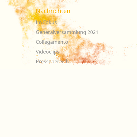
Nachrichten
Im Fokus
Generalversammlung 2021
Collegamento
Videoclips
Pressebereich