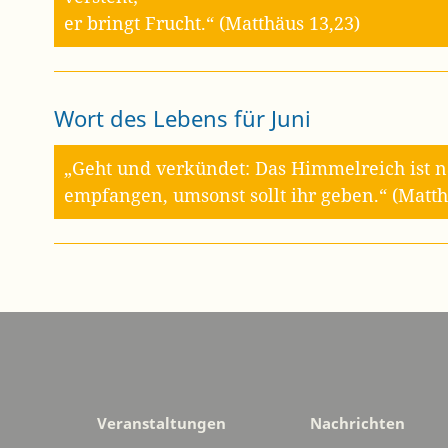
er bringt Frucht.“ (Matthäus 13,23)
Wort des Lebens für Juni
„Geht und verkündet: Das Himmelreich ist n
empfangen, umsonst sollt ihr geben.“ (Matth
Veranstaltungen
Nachrichten