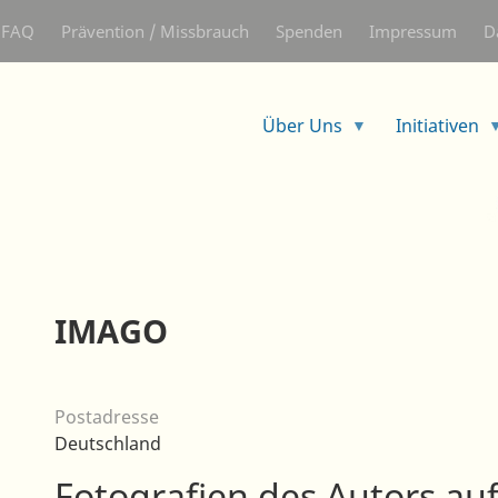
Direkt
FAQ
Prävention / Missbrauch
Spenden
Impressum
D
zum
Inhalt
Über Uns
Initiativen
IMAGO
Postadresse
Deutschland
Fotografien des Autors auf