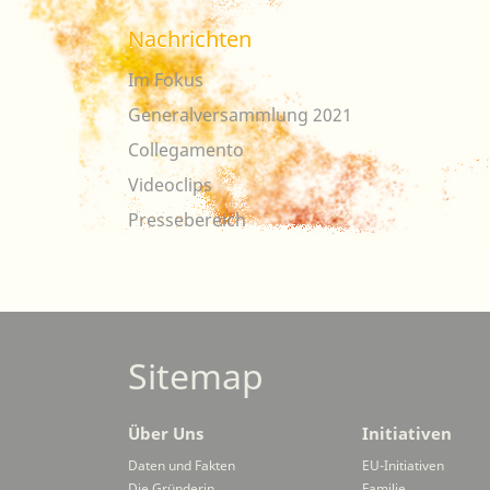
Nachrichten
Im Fokus
Generalversammlung 2021
Collegamento
Videoclips
Pressebereich
Sitemap
Über Uns
Initiativen
Daten und Fakten
EU-Initiativen
Die Gründerin
Familie