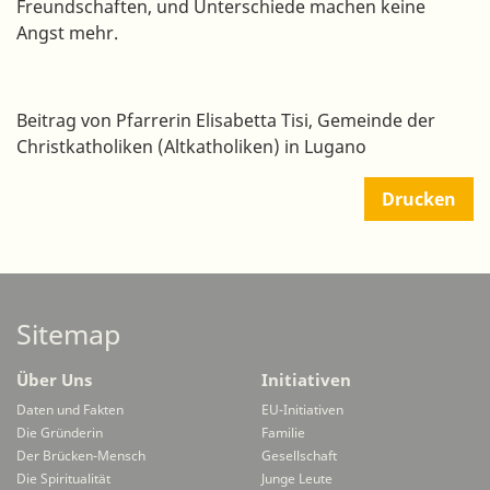
Freundschaften, und Unterschiede machen keine
Angst mehr.
Beitrag von Pfarrerin Elisabetta Tisi, Gemeinde der
Christkatholiken (Altkatholiken) in Lugano
Drucken
Sitemap
Über Uns
Initiativen
Daten und Fakten
EU-Initiativen
Die Gründerin
Familie
Der Brücken-Mensch
Gesellschaft
Die Spiritualität
Junge Leute