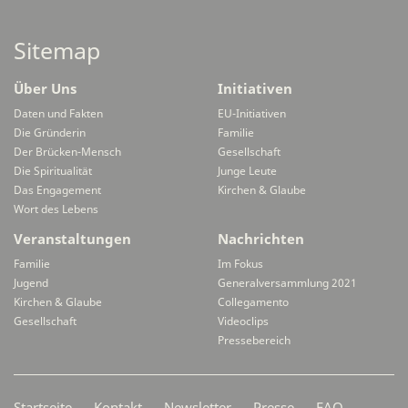
Sitemap
Über Uns
Initiativen
Daten und Fakten
EU-Initiativen
Die Gründerin
Familie
Der Brücken-Mensch
Gesellschaft
Die Spiritualität
Junge Leute
Das Engagement
Kirchen & Glaube
Wort des Lebens
Veranstaltungen
Nachrichten
Familie
Im Fokus
Jugend
Generalversammlung 2021
Kirchen & Glaube
Collegamento
Gesellschaft
Videoclips
Pressebereich
Secondarymenü
Startseite
Kontakt
Newsletter
Presse
FAQ