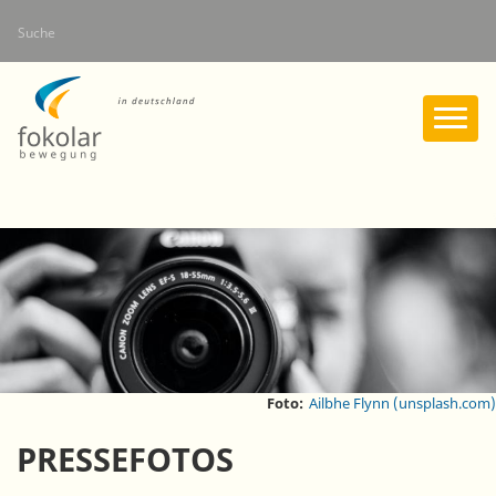
Direkt
Suche
zum
Inhalt
Foto:
Ailbhe Flynn (unsplash.com)
PRESSEFOTOS