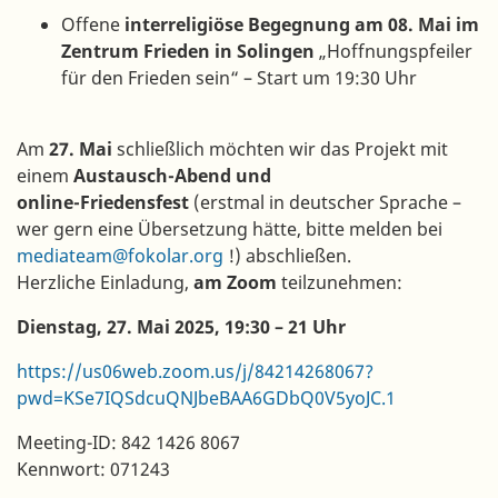
Offene
interreligiöse Begegnung am 08. Mai im
Zentrum Frieden in Solingen
„Hoffnungspfeiler
für den Frieden sein“ – Start um 19:30 Uhr
Am
27. Mai
schließlich möchten wir das Projekt mit
einem
Austausch-Abend und
online-Friedensfest
(erstmal in deutscher Sprache –
wer gern eine Übersetzung hätte, bitte melden bei
mediateam@fokolar.org
!) abschließen.
Herzliche Einladung,
am Zoom
teilzunehmen:
Dienstag, 27. Mai 2025, 19:30 – 21 Uhr
https://us06web.zoom.us/j/84214268067?
pwd=KSe7IQSdcuQNJbeBAA6GDbQ0V5yoJC.1
Meeting-ID: 842 1426 8067
Kennwort: 071243