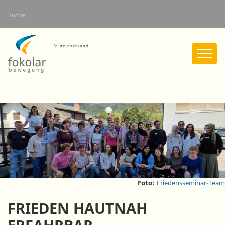
Direkt
Suche
zum
Inhalt
Foto:
Friedensseminar-Team
FRIEDEN HAUTNAH