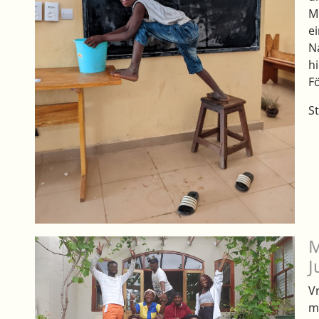
M
e
N
h
F
S
M
J
V
m