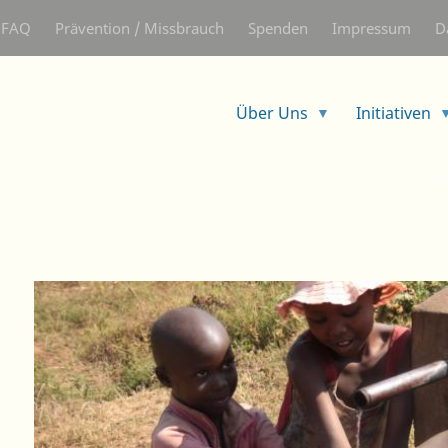
Direkt
FAQ
Prävention / Missbrauch
Spenden
Impressum
D
zum
Inhalt
Über Uns
Initiativen