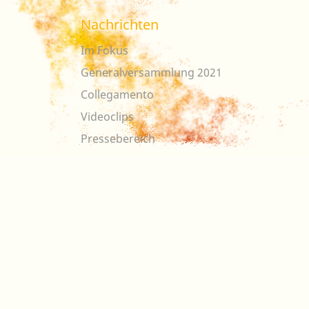
Nachrichten
Im Fokus
Generalversammlung 2021
Collegamento
Videoclips
Pressebereich