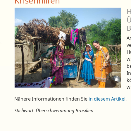
Krisenhilfen
H
Ü
B
A
v
H
w
b
In
k
w
Nähere Informationen finden Sie
in diesem Artikel
.
Stichwort: Überschwemmung Brasilien