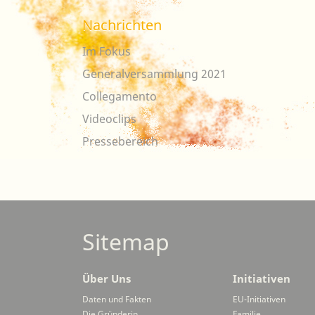
Nachrichten
Im Fokus
Generalversammlung 2021
Collegamento
Videoclips
Pressebereich
Sitemap
Über Uns
Initiativen
Daten und Fakten
EU-Initiativen
Die Gründerin
Familie