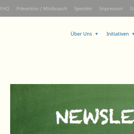
Skip
FAQ
Prävention / Missbrauch
Spenden
Impressum
D
to
main
content
Über Uns
Initiativen