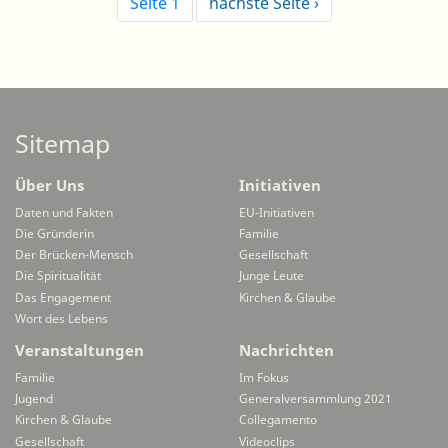
Seite 1
Nächste
nächste Seite ›
Seite
Sitemap
Über Uns
Initiativen
Daten und Fakten
EU-Initiativen
Die Gründerin
Familie
Der Brücken-Mensch
Gesellschaft
Die Spiritualität
Junge Leute
Das Engagement
Kirchen & Glaube
Wort des Lebens
Veranstaltungen
Nachrichten
Familie
Im Fokus
Jugend
Generalversammlung 2021
Kirchen & Glaube
Collegamento
Gesellschaft
Videoclips