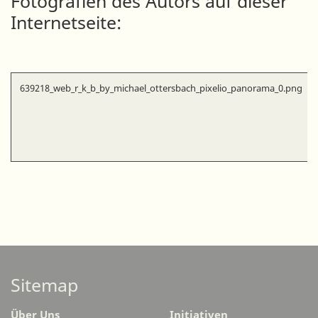
Fotografien des Autors auf dieser
Internetseite:
639218_web_r_k_b_by_michael_ottersbach_pixelio_panorama_0.png
Sitemap
Über Uns
Initiativen