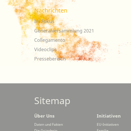
Nachrichten
Im Fokus
Generalversammlung 2021
Collegamento
Videoclips
Pressebereich
Sitemap
Über Uns
Initiativen
Daten und Fakten
EU-Initiativen
Die Gründerin
Familie