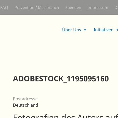
Direkt
FAQ
Prävention / Missbrauch
Spenden
Impressum
D
zum
Inhalt
Über Uns
Initiativen
ADOBESTOCK_1195095160
Postadresse
Deutschland
Fotografien des Autors auf