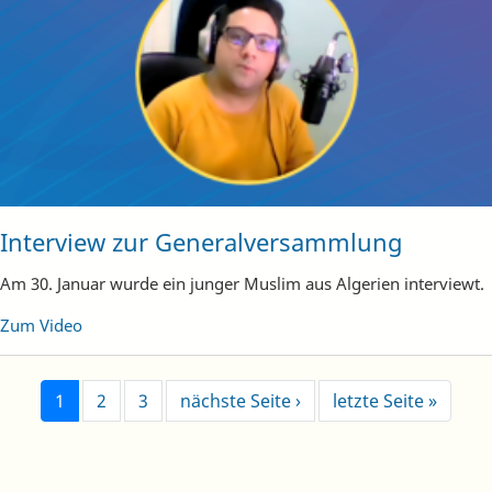
Interview zur Generalversammlung
Am 30. Januar wurde ein junger Muslim aus Algerien interviewt.
Zum Video
Next page
Last p
1
2
3
nächste Seite ›
letzte Seite »