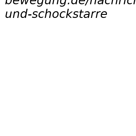
bewegung.de/nachric
und-schockstarre